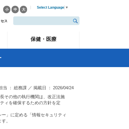
Select Language
▼
小
中
大
クセス
保健・医療
針
担当 ： 総務課 ／ 掲載日 ： 2026/04/24
び長その他の執行機関は、改正法施
リティを確保するための方針を定
シー」に定める「情報セキュリティ
ます。