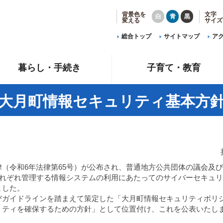
背景色を
文字
白
青
黒
変える
サイズ
総合トップ
サイトマップ
ア
暮らし・手続き
子育て・教育
大月町情報セキュリティ基本方
（令和6年法律第65号）が公布され、普通地方公共団体の議会及
それぞれ管理する情報システムの利用にあたってのサイバーセキュ
ました。
ガイドラインを踏まえて策定した「大月町情報セキュリティポリ
リティを確保するための方針」として位置付け、これを公表いたし