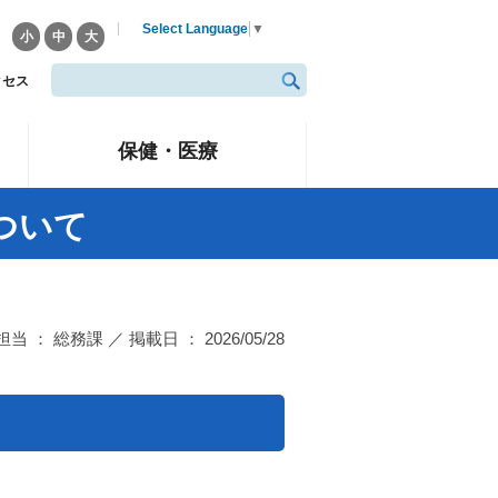
Select Language
▼
小
中
大
クセス
保健・医療
ついて
担当 ： 総務課 ／ 掲載日 ： 2026/05/28