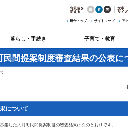
背景色を
文字
白
青
黒
変える
サイズ
総合トップ
サイトマップ
ア
暮らし・手続き
子育て・教育
町民間提案制度審査結果の公表に
いて
果について
、提案募集した大月町民間提案制度の審査結果は次のとおりです。