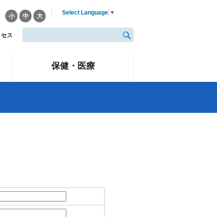
Select Language
▼
小
中
大
クセス
保健・医療