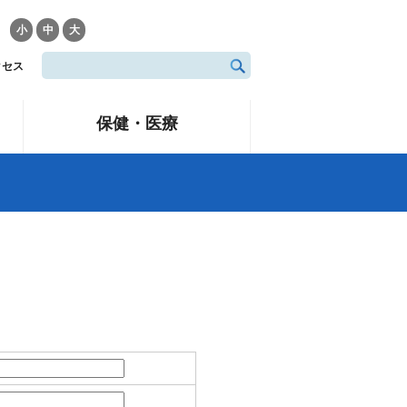
小
中
大
クセス
保健・医療