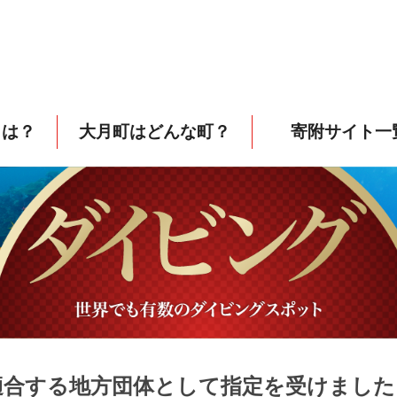
とは？
大月町はどんな町？
寄附サイト一
適合する地方団体として指定を受けました