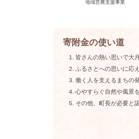
通実証運行事業
地域営農支援事業
寄附金の使い道
皆さんの熱い思いで大
ふるさとへの思いに応
働く人を支えるまちの
心やすらぐ自然や風景
その他、町長が必要と