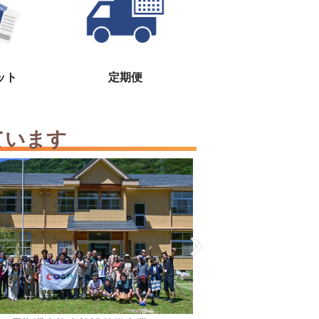
ット
定期便
ています