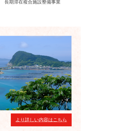
長期滞在複合施設整備事業
保育所通
より詳しい内容はこちら